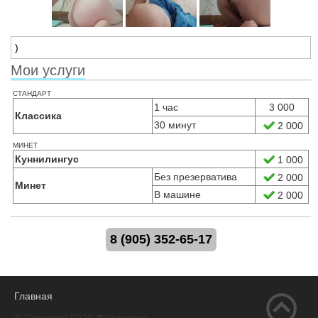
)
Мои услуги
стандарт
1 час
3 000
Классика
30 минут
2 000
минет
Куннилингус
1 000
Без презерватива
2 000
Минет
В машине
2 000
8 (905) 352-65-17
Главная